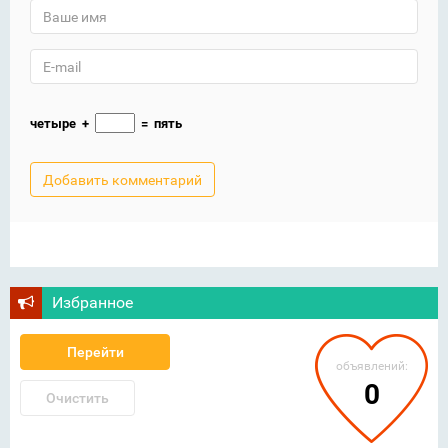
четыре
+
=
пять
Избранное
Перейти
объявлений:
0
Очистить