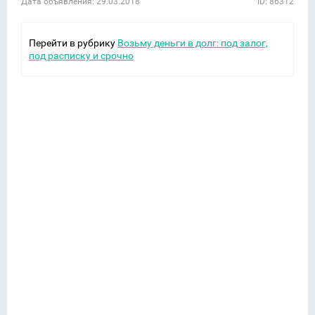
Дата объявления: 29.03.2018
ID: 86312
Перейти в рубрику
Возьму деньги в долг: под залог,
под расписку и срочно