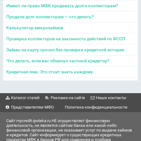
Имеют ли право МФК продавать долги коллекторам?
Продали долг коллекторам — что делать?
Калькулятор микрозаймов
Проверка коллекторов на законность действий по ФССП
Займы на карту срочно без проверки кредитной истории
Что делать, если вас обманул частный кредитор?
Кредитная яма. Это стоит знать каждому.
Каталог статей
Реклама на сайте
Наши контакты
Представителям МФО
Политика конфиденциальности
Сайт mycredit-ipoteka.ru НЕ осуществляет финансовую
деятельность, не является сайтом банка или какой-либо
финансовой организации, не оказывает услуг по выдаче займов
и кредитов. Сайт информирует о существующих кредитных
продуктах МФК и банков РФ для сравнения и подбора