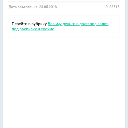
Дата объявления: 23.05.2018
ID: 88516
Перейти в рубрику
Возьму деньги в долг: под залог,
под расписку и срочно