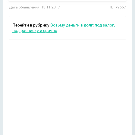
Дата объявления: 13.11.2017
ID: 79567
Перейти в рубрику
Возьму деньги в долг: под залог,
под расписку и срочно