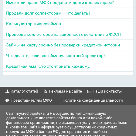
Имеют ли право МФК продавать долги коллекторам?
Продали долг коллекторам — что делать?
Калькулятор микрозаймов
Проверка коллекторов на законность действий по ФССП
Займы на карту срочно без проверки кредитной истории
Что делать, если вас обманул частный кредитор?
Кредитная яма. Это стоит знать каждому.
Каталог статей
Реклама на сайте
Наши контакты
Представителям МФО
Политика конфиденциальности
Сайт mycredit-ipoteka.ru НЕ осуществляет финансовую
деятельность, не является сайтом банка или какой-либо
финансовой организации, не оказывает услуг по выдаче займов
и кредитов. Сайт информирует о существующих кредитных
продуктах МФК и банков РФ для сравнения и подбора