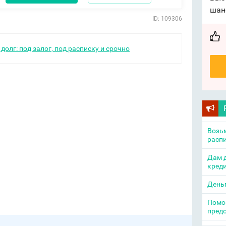
шан
ID: 109306
долг: под залог, под расписку и срочно
Возьм
распи
Дам д
креди
День
Помощ
пред