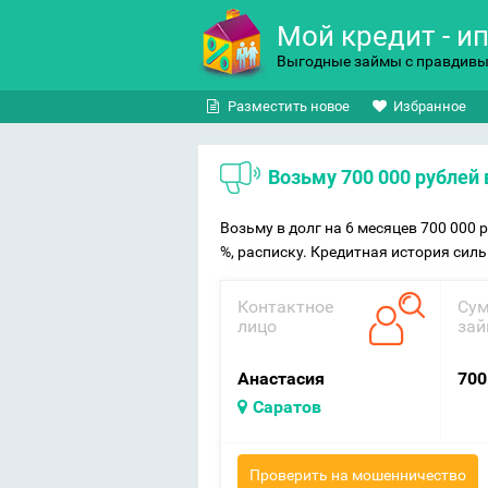
Мой кредит - и
Выгодные займы с правдив
Разместить новое
Избранное
Возьму 700 000 рублей
Возьму в долг на 6 месяцев 700 000
%, расписку. Кредитная история сил
Контактное
Су
лицо
зай
Анастасия
700
Саратов
Проверить на мошенничество