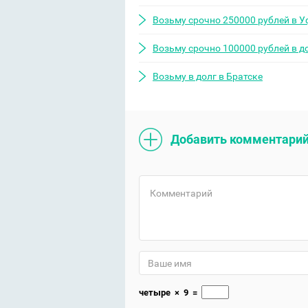
Возьму срочно 250000 рублей в У
Возьму срочно 100000 рублей в д
Возьму в долг в Братске
Добавить комментари
четыре
×
9
=