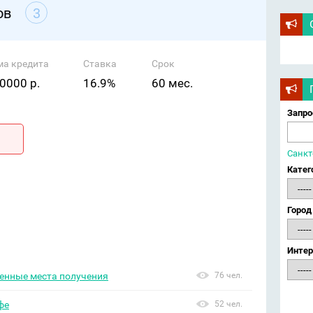
ов
3
ма кредита
Ставка
Срок
0000 р.
16.9%
60 мес.
Запро
Санкт
Катег
Город
Интер
ренные места получения
76 чел.
фе
52 чел.