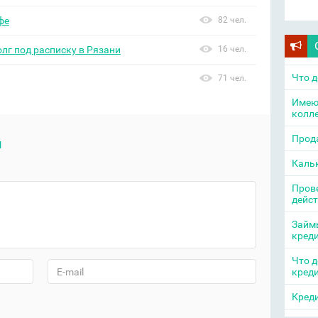
фе
82 чел.
олг под расписку в Рязани
16 чел.
Что д
71 чел.
Имею
колл
Прода
й
Каль
Прове
дейс
Займы
кред
Что д
кред
Креди