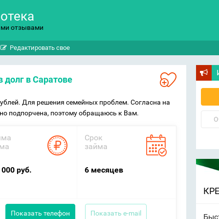
потека
ыми отзывами
Редактировать свое
 в долг в Саратове
 рублей. Для решения семейных проблем. Согласна на
ьно подпорчена, поэтому обращаюсь к Вам.
О
мма
Срок
ма
займа
 000 руб.
6 месяцев
КР
Показать телефон
Показать e-mail
Быс