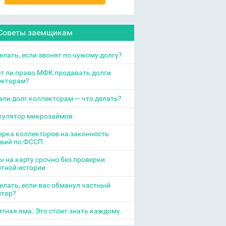
Советы заемщикам
елать, если звонят по чужому долгу?
т ли право МФК продавать долги
екторам?
ли долг коллекторам — что делать?
кулятор микрозаймов
рка коллекторов на законность
твий по ФССП
 на карту срочно без проверки
итной истории
елать, если вас обманул частный
итор?
тная яма. Это стоит знать каждому.