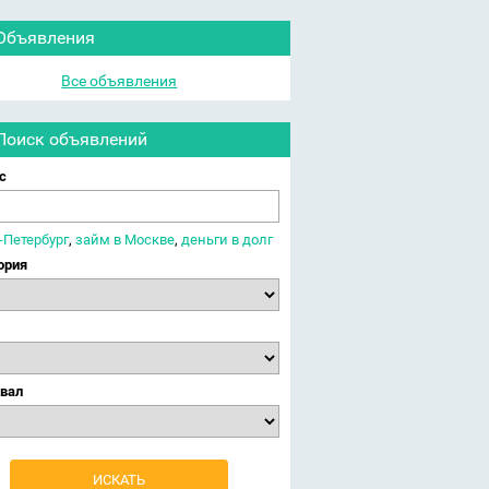
Объявления
Все объявления
Поиск объявлений
с
-Петербург
,
займ в Москве
,
деньги в долг
ория
вал