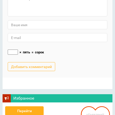
×
пять
=
сорок
Избранное
Перейти
объявлений: