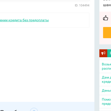
шан
ID: 104494
ении кредита без предоплаты
Возьм
распи
Дам д
креди
День
Помощ
пред