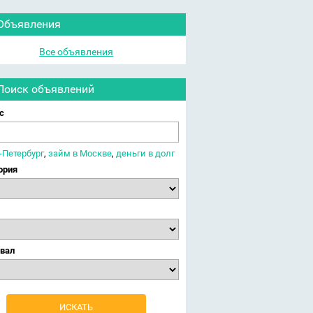
Объявления
Все объявления
Поиск объявлений
с
-Петербург
,
займ в Москве
,
деньги в долг
ория
вал