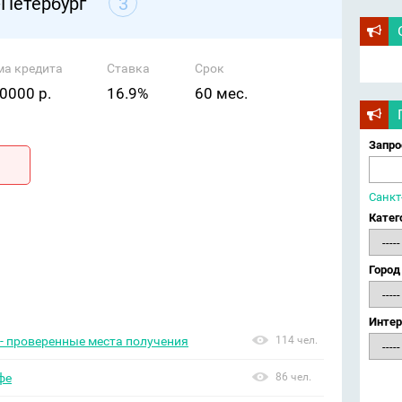
-Петербург
3
ма кредита
Ставка
Срок
0000 р.
16.9%
60 мес.
Запро
Санкт
Катег
Город
Интер
- проверенные места получения
114 чел.
фе
86 чел.