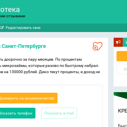
потека
ыми отзывами
Редактировать свое
в Санкт-Петербурге
ь досрочно за пару месяцев. По процентам
 микрозаймы, которые разово по быстрому набрал.
О
в на 130000 рублей. Дико текут проценты, и доход не
Проверить на мошенничество
КР
Показать телефон
Показать e-mail
Быс