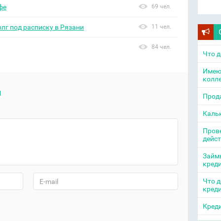
фе
69 чел.
олг под расписку в Рязани
11 чел.
84 чел.
Что д
Имею
колл
й
Прода
Каль
Прове
дейс
Займы
кред
Что д
кред
Креди