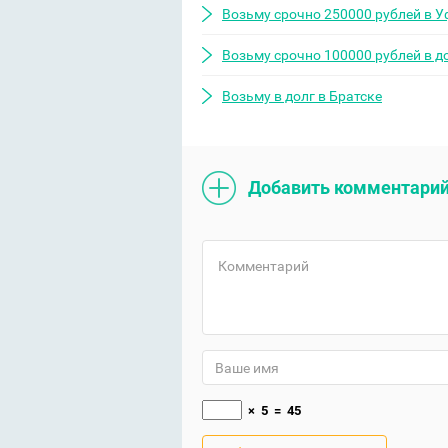
Возьму срочно 250000 рублей в У
Возьму срочно 100000 рублей в д
Возьму в долг в Братске
Добавить комментари
×
5
=
45