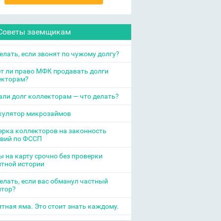
Советы заемщикам
елать, если звонят по чужому долгу?
т ли право МФК продавать долги
екторам?
ли долг коллекторам — что делать?
кулятор микрозаймов
рка коллекторов на законность
твий по ФССП
 на карту срочно без проверки
итной истории
елать, если вас обманул частный
итор?
тная яма. Это стоит знать каждому.