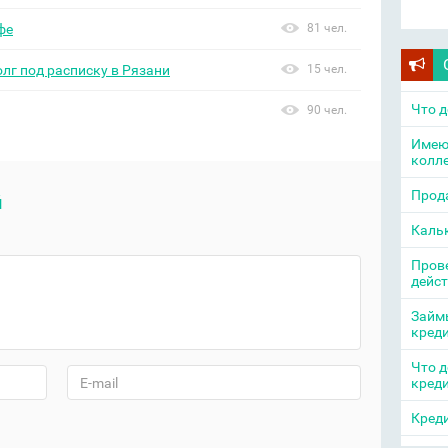
фе
81 чел.
олг под расписку в Рязани
15 чел.
Что д
90 чел.
Имею
колл
Прода
й
Каль
Прове
дейс
Займы
кред
Что д
кред
Креди