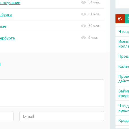
 получении
54 чел.
нбурге
81 чел.
ьме
69 чел.
Что д
ербурге
9 чел.
Имею
колл
Прода
й
Каль
Прове
дейс
Займы
кред
Что д
кред
Креди