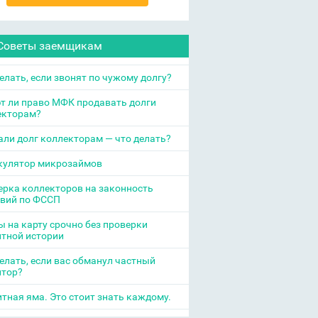
Советы заемщикам
елать, если звонят по чужому долгу?
т ли право МФК продавать долги
екторам?
ли долг коллекторам — что делать?
кулятор микрозаймов
рка коллекторов на законность
твий по ФССП
 на карту срочно без проверки
итной истории
елать, если вас обманул частный
итор?
тная яма. Это стоит знать каждому.