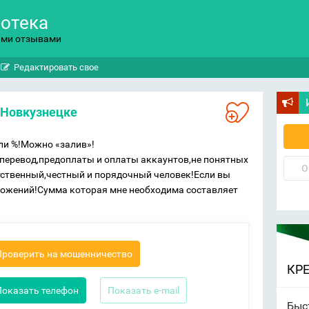
потека
ыми отзывами
Редактировать свое
в Новкузнецке
или %!Можно «залив»!
перевод,предоплаты и оплаты аккаунтов,не понятных
О
етственный,честный и порядочный человек!Если вы
ложений!Сумма которая мне необходима составляет
Проверить на мошенничество
КР
Показать телефон
Показать e-mail
Быс