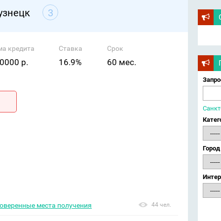
кузнецк
3
ма кредита
Ставка
Срок
0000 р.
16.9%
60 мес.
Запро
Санкт
Катег
Город
Интер
роверенные места получения
44 чел.