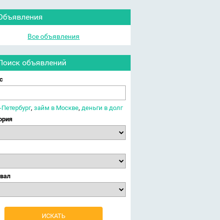
Объявления
Все объявления
Поиск объявлений
с
-Петербург
,
займ в Москве
,
деньги в долг
ория
вал