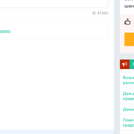
шан
ID: 81643
ездно
Возьм
распи
Дам д
креди
День
Помощ
пред