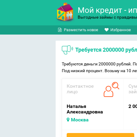
Мой кредит - и
Выгодные займы с правдив
Разместить новое
Избранное
Требуется 2000000 руб
Требуются деньги 2000000 рублей. По
Под низкий процент. Возьму на 10 л
Контактное
Су
лицо
зай
Наталья
2 0
Александровна
Москва