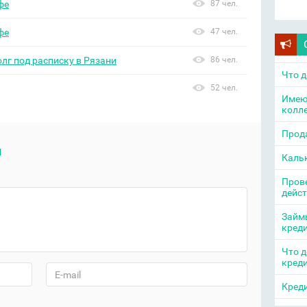
фе
87 чел.
фе
47 чел.
олг под расписку в Рязани
86 чел.
Что д
52 чел.
Имею
колл
Прода
й
Каль
Прове
дейс
Займы
кред
Что д
кред
Креди