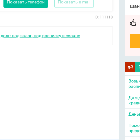
Показать телефон
Показать e-mail
шан
ID: 111118
долг: под залог, под расписку и срочно
Возьм
распи
Дам д
креди
День
Помощ
пред