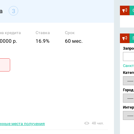
а
3
ма кредита
Ставка
Срок
0000 р.
16.9%
60 мес.
Запро
Санкт
Катег
Город
Интер
енные места получения
48 чел.