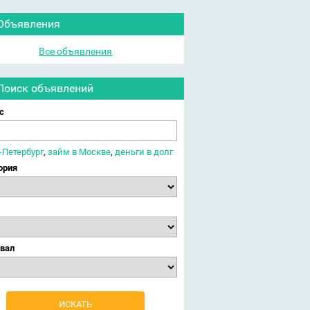
Объявления
Все объявления
Поиск объявлений
с
-Петербург
,
займ в Москве
,
деньги в долг
ория
вал