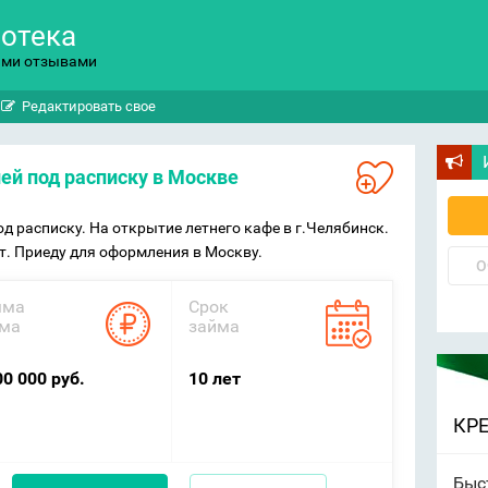
потека
ыми отзывами
Редактировать свое
лей под расписку в Москве
д расписку. На открытие летнего кафе в г.Челябинск.
ет. Приеду для оформления в Москву.
О
мма
Срок
ма
займа
00 000 руб.
10 лет
КР
Быс