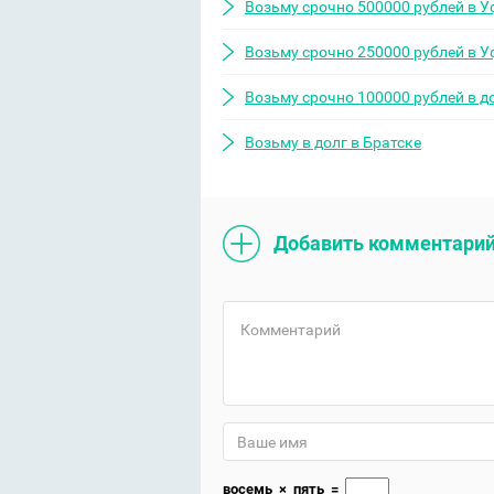
Возьму срочно 500000 рублей в У
Возьму срочно 250000 рублей в У
Возьму срочно 100000 рублей в д
Возьму в долг в Братске
Добавить комментари
восемь
×
пять
=