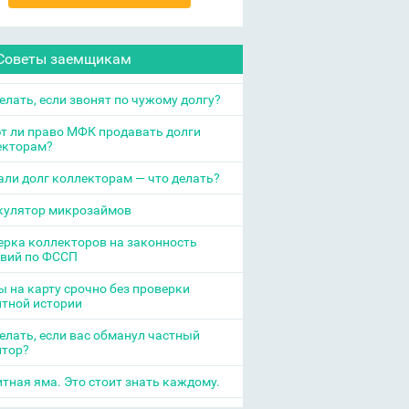
Советы заемщикам
елать, если звонят по чужому долгу?
т ли право МФК продавать долги
екторам?
ли долг коллекторам — что делать?
кулятор микрозаймов
рка коллекторов на законность
твий по ФССП
 на карту срочно без проверки
итной истории
елать, если вас обманул частный
итор?
тная яма. Это стоит знать каждому.