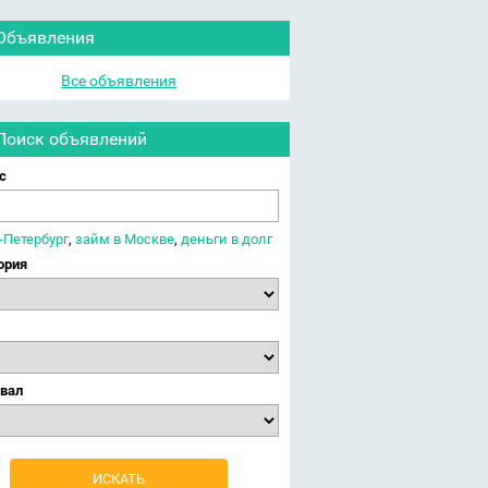
Объявления
Все объявления
Поиск объявлений
с
-Петербург
,
займ в Москве
,
деньги в долг
ория
вал