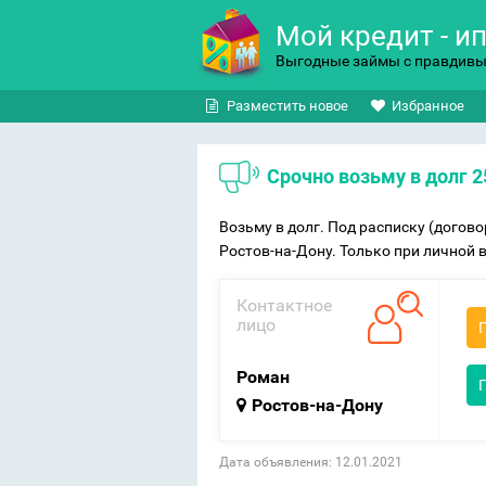
Мой кредит - и
Выгодные займы с правдив
Разместить новое
Избранное
Срочно возьму в долг 
Возьму в долг. Под расписку (договор
Ростов-на-Дону. Только при личной в
Контактное
лицо
Роман
Ростов-на-Дону
Дата объявления: 12.01.2021