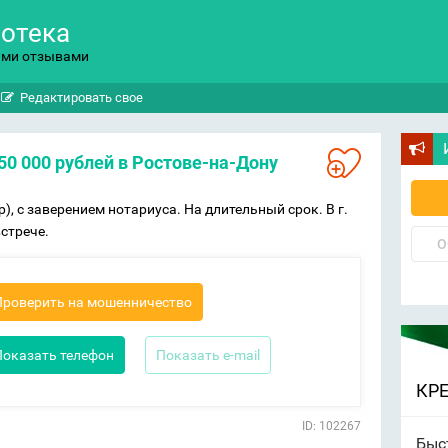
потека
ыми отзывами
Редактировать свое
250 000 рублей в Ростове-на-Дону
), с заверением нотариуса. На длительный срок. В г.
стрече.
О
Проверить на мошенничество
Показать телефон
Показать e-mail
КР
ID: 102267
Быс