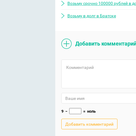
Возьму срочно 100000 рублей в д
Возьму в долг в Братске
Добавить комментари
9
−
=
ноль