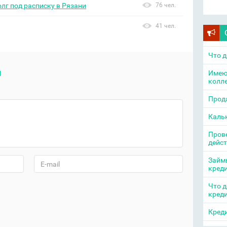
олг под расписку в Рязани
76 чел.
41 чел.
Что д
й
Имею
колл
Прода
Каль
Прове
дейс
Займы
кред
Что д
кред
Креди