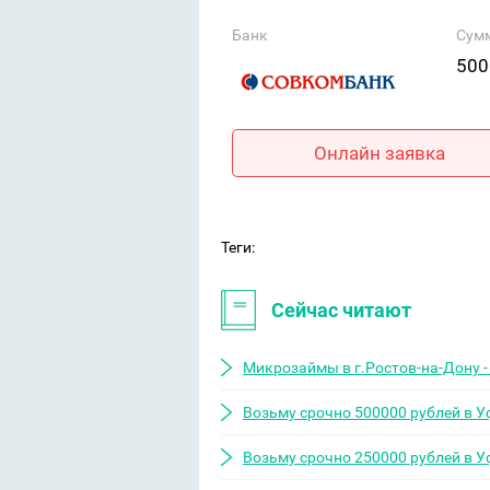
Банк
Сум
500
Онлайн заявка
Теги:
Сейчас читают
Микрозаймы в г.Ростов-на-Дону -
Возьму срочно 500000 рублей в У
Возьму срочно 250000 рублей в У