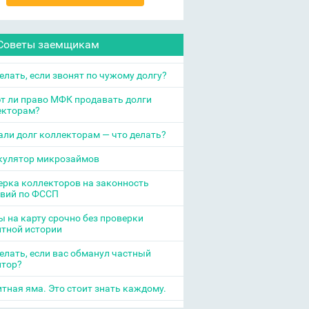
Советы заемщикам
елать, если звонят по чужому долгу?
т ли право МФК продавать долги
екторам?
ли долг коллекторам — что делать?
кулятор микрозаймов
рка коллекторов на законность
твий по ФССП
 на карту срочно без проверки
итной истории
елать, если вас обманул частный
итор?
тная яма. Это стоит знать каждому.