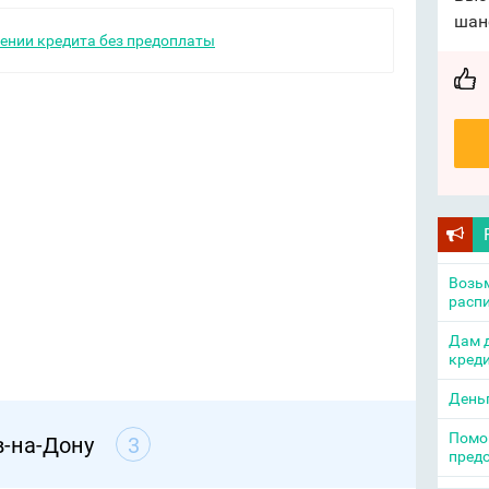
шан
ении кредита без предоплаты
Возьм
распи
Дам д
креди
День
Помощ
в-на-Дону
3
пред