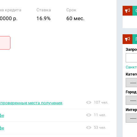
ма кредита
Ставка
Срок
0000 р.
16.9%
60 мес.
Запро
Санкт
Катег
Город
 проверенные места получения
107 чел.
Интер
фе
11 чел.
фе
53 чел.