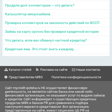
Продали долг коллекторам — что делать?
Калькулятор микрозаймов
Проверка коллекторов на законность действий по ФССП
Займы на карту срочно без проверки кредитной истории
Что делать, если вас обманул частный кредитор?
Кредитная яма. Это стоит знать каждому.
Каталог статей
Реклама на сайте
Наши контакты
Представителям МФО
Политика конфиденциальности
Сайт mycredit-ipoteka.ru НЕ осуществляет финансовую
деятельность, не является сайтом банка или какой-либо
финансовой организации, не оказывает услуг по выдаче займов
и кредитов. Сайт информирует о существующих кредитных
продуктах МФК и банков РФ для сравнения и подбора
наилучшего варианта кредитования. Все организации,
представленные на сайте, имеют лицензию ЦБ РФ на