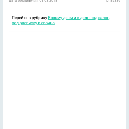
Дата объявления: 01.03.2018
ID: 85336
Перейти в рубрику
Возьму деньги в долг: под залог,
под расписку и срочно