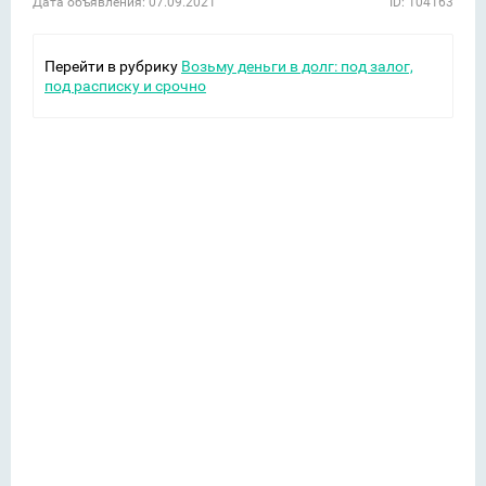
Дата объявления: 07.09.2021
ID: 104163
Перейти в рубрику
Возьму деньги в долг: под залог,
под расписку и срочно