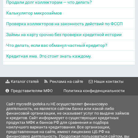
Продали долг коллекторам — что делать?
Калькулятор микрозаймов
Проверка коллекторов на законность действий по ФССП
Займы на карту срочно без проверки кредитной истории
Что делать, если вас обманул частный кредитор?
Кредитная яма. Это стоит знать каждому.
Каталог статей
Реклама на сайте
Наши контакты
Представителям МФО
Политика конфиденциальности
Сайт mycredit-ipoteka.ru НЕ осуществляет финансовую
деятельность, не является сайтом банка или какой-либо
финансовой организации, не оказывает услуг по выдаче займов
и кредитов. Сайт информирует о существующих кредитных
продуктах МФК и банков РФ для сравнения и подбора
наилучшего варианта кредитования. Все организации,
представленные на сайте, имеют лицензию ЦБ РФ на
финансовую деятельность. Продолжая пользоваться сайтом, вы