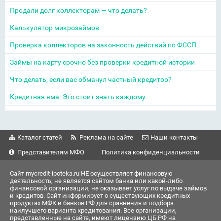
Продали долг коллекторам — что делать?
Калькулятор микрозаймов
Проверка коллекторов на законность действий по ФССП
Займы на карту срочно без проверки кредитной истории
Что делать, если вас обманул частный кредитор?
Кредитная яма. Это стоит знать каждому.
Каталог статей
Реклама на сайте
Наши контакты
Представителям МФО
Политика конфиденциальности
Сайт mycredit-ipoteka.ru НЕ осуществляет финансовую
деятельность, не является сайтом банка или какой-либо
финансовой организации, не оказывает услуг по выдаче займов
и кредитов. Сайт информирует о существующих кредитных
продуктах МФК и банков РФ для сравнения и подбора
наилучшего варианта кредитования. Все организации,
представленные на сайте, имеют лицензию ЦБ РФ на