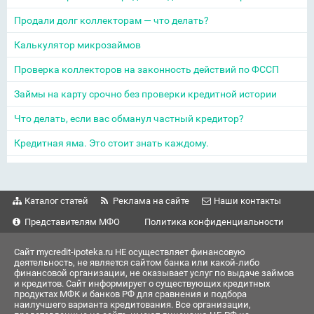
Продали долг коллекторам — что делать?
Калькулятор микрозаймов
Проверка коллекторов на законность действий по ФССП
Займы на карту срочно без проверки кредитной истории
Что делать, если вас обманул частный кредитор?
Кредитная яма. Это стоит знать каждому.
Каталог статей
Реклама на сайте
Наши контакты
Представителям МФО
Политика конфиденциальности
Сайт mycredit-ipoteka.ru НЕ осуществляет финансовую
деятельность, не является сайтом банка или какой-либо
финансовой организации, не оказывает услуг по выдаче займов
и кредитов. Сайт информирует о существующих кредитных
продуктах МФК и банков РФ для сравнения и подбора
наилучшего варианта кредитования. Все организации,