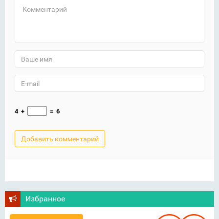
4
+
=
6
Избранное