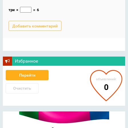
три
×
=
6
Избранное
Перейти
объявлений:
0
Очистить