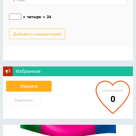
×
четыре
=
24
Избранное
Перейти
объявлений:
0
Очистить