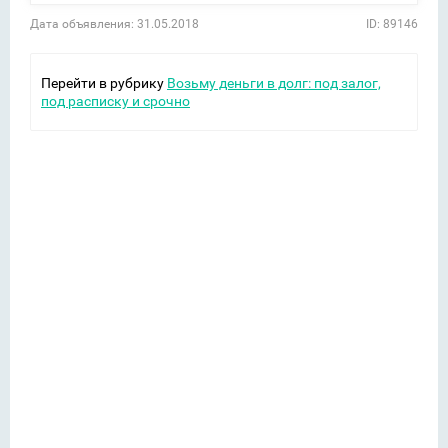
Дата объявления: 31.05.2018
ID: 89146
Перейти в рубрику
Возьму деньги в долг: под залог,
под расписку и срочно