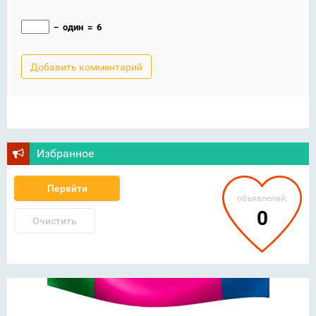
−
один
=
6
Избранное
Перейти
объявлений:
0
Очистить