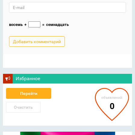
восемь
+
=
семнадцать
Избранное
Перейти
объявлений:
0
Очистить