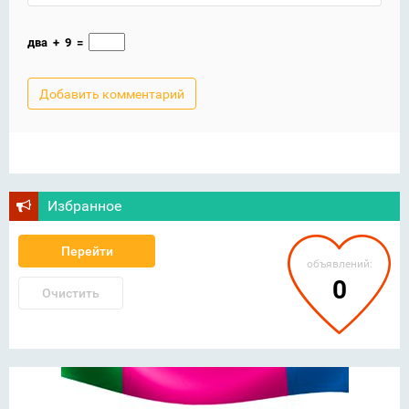
два
+
9
=
Избранное
Перейти
объявлений:
0
Очистить