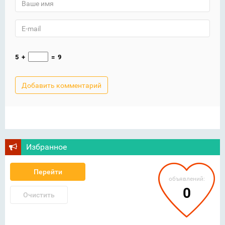
5
+
=
9
Избранное
Перейти
объявлений:
0
Очистить