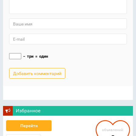
−
три
=
один
Избранное
Перейти
объявлений: