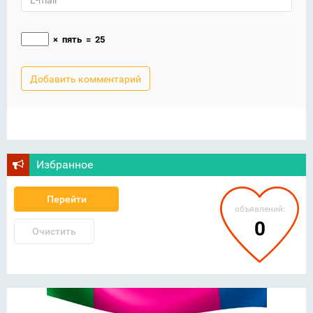
×
пять
=
25
Избранное
Перейти
объявлений:
0
Очистить