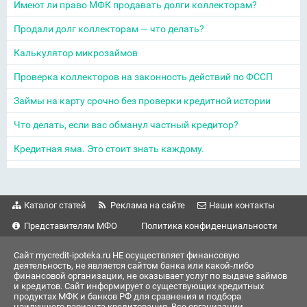
Имеют ли право МФК продавать долги коллекторам?
Продали долг коллекторам — что делать?
Калькулятор микрозаймов
Проверка коллекторов на законность действий по ФССП
Займы на карту срочно без проверки кредитной истории
Что делать, если вас обманул частный кредитор?
Кредитная яма. Это стоит знать каждому.
Каталог статей
Реклама на сайте
Наши контакты
Представителям МФО
Политика конфиденциальности
Сайт mycredit-ipoteka.ru НЕ осуществляет финансовую
деятельность, не является сайтом банка или какой-либо
финансовой организации, не оказывает услуг по выдаче займов
и кредитов. Сайт информирует о существующих кредитных
продуктах МФК и банков РФ для сравнения и подбора
наилучшего варианта кредитования. Все организации,