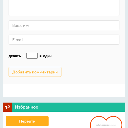
девять
−
=
один
Избранное
Перейти
объявлений: