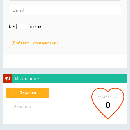
8
−
=
пять
Избранное
Перейти
объявлений:
0
Очистить