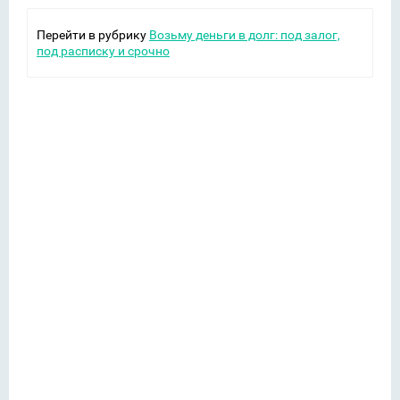
Перейти в рубрику
Возьму деньги в долг: под залог,
под расписку и срочно