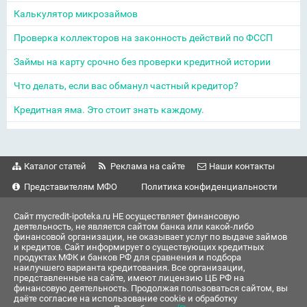
Калькулятор микрозаймов
Проверка коллекторов на законность действий по ФССП
Займы на карту срочно без проверки кредитной истории
Что делать, если вас обманул частный кредитор?
Кредитная яма. Это стоит знать каждому.
Каталог статей
Реклама на сайте
Наши контакты
Представителям МФО
Политика конфиденциальности
Сайт mycredit-ipoteka.ru НЕ осуществляет финансовую
деятельность, не является сайтом банка или какой-либо
финансовой организации, не оказывает услуг по выдаче займов
и кредитов. Сайт информирует о существующих кредитных
продуктах МФК и банков РФ для сравнения и подбора
наилучшего варианта кредитования. Все организации,
представленные на сайте, имеют лицензию ЦБ РФ на
финансовую деятельность. Продолжая пользоваться сайтом, вы
даёте согласие на использование cookie и обработку