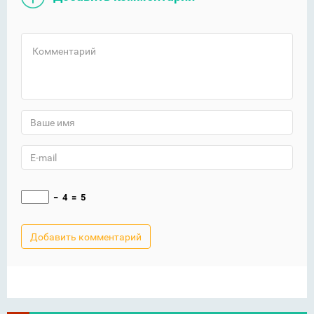
−
4
=
5