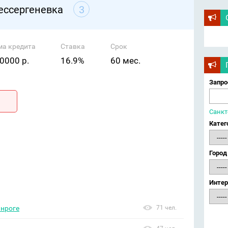
ессергеневка
3
ма кредита
Ставка
Срок
0000 р.
16.9%
60 мес.
Запро
Санкт
Катег
Город
Интер
анроге
71 чел.