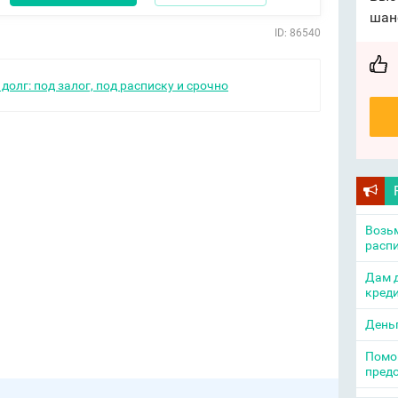
шан
ID: 86540
долг: под залог, под расписку и срочно
Возьм
распи
Дам д
креди
День
Помощ
пред