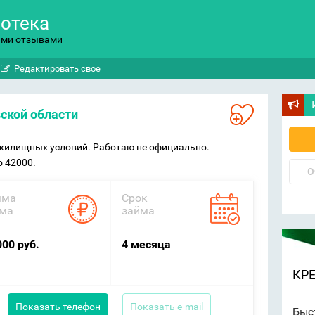
потека
ыми отзывами
Редактировать свое
вской области
жилищных условий. Работаю не официально.
о 42000.
О
мма
Срок
ма
займа
000 руб.
4 месяца
КР
Показать телефон
Показать e-mail
Быс