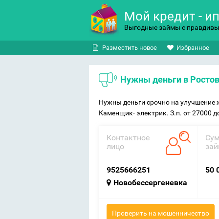
Мой кредит - и
Выгодные займы с правдив
Разместить новое
Избранное
Нужны деньги в Росто
Нужны деньги срочно на улучшение 
Каменщик- электрик. З.п. от 27000 д
Контактное
Су
лицо
зай
9525666251
50 
Новобессергеневка
Проверить на мошенничество