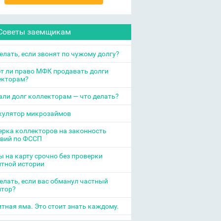
Советы заемщикам
елать, если звонят по чужому долгу?
т ли право МФК продавать долги
екторам?
ли долг коллекторам — что делать?
кулятор микрозаймов
рка коллекторов на законность
твий по ФССП
 на карту срочно без проверки
итной истории
елать, если вас обманул частный
итор?
тная яма. Это стоит знать каждому.