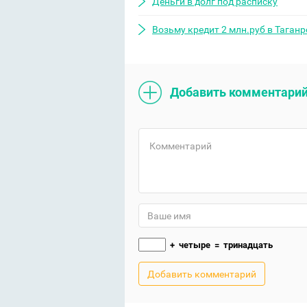
Деньги в долг под расписку
Возьму кредит 2 млн.руб в Таганр
Добавить комментари
+
четыре
=
тринадцать