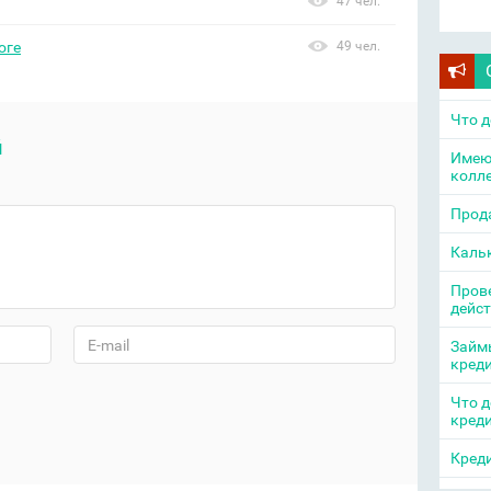
47 чел.
оге
49 чел.
Что д
й
Имею
колл
Прода
Каль
Прове
дейс
Займы
кред
Что д
кред
Креди