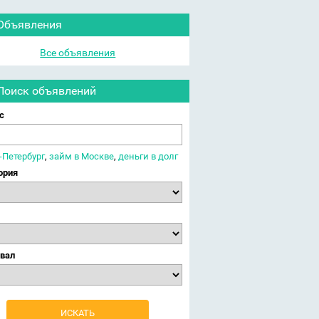
Объявления
Все объявления
Поиск объявлений
с
-Петербург
,
займ в Москве
,
деньги в долг
ория
вал