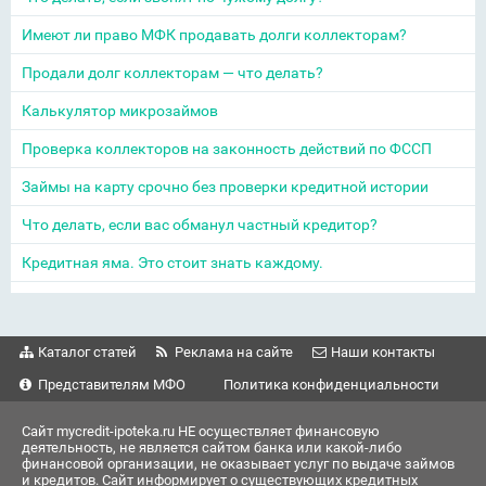
Имеют ли право МФК продавать долги коллекторам?
Продали долг коллекторам — что делать?
Калькулятор микрозаймов
Проверка коллекторов на законность действий по ФССП
Займы на карту срочно без проверки кредитной истории
Что делать, если вас обманул частный кредитор?
Кредитная яма. Это стоит знать каждому.
Каталог статей
Реклама на сайте
Наши контакты
Представителям МФО
Политика конфиденциальности
Сайт mycredit-ipoteka.ru НЕ осуществляет финансовую
деятельность, не является сайтом банка или какой-либо
финансовой организации, не оказывает услуг по выдаче займов
и кредитов. Сайт информирует о существующих кредитных