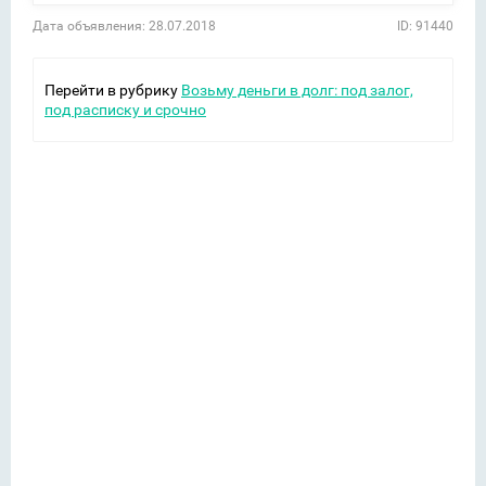
Дата объявления: 28.07.2018
ID: 91440
Перейти в рубрику
Возьму деньги в долг: под залог,
под расписку и срочно