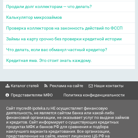
Продали долг коллекторам — что делать?
Калькулятор микрозаймов
Проверка коллекторов на законность действий по ФССП
Займы на карту срочно без проверки кредитной истории
Что делать, если вас обманул частный кредитор?
Кредитная яма. Это стоит знать каждому.
Каталог статей
Реклама на сайте
Наши контакты
Представителям МФО
Политика конфиденциальности
Сайт mycredit-ipoteka.ru НЕ осуществляет финансовую
деятельность, не является сайтом банка или какой-либо
финансовой организации, не оказывает услуг по выдаче займов
и кредитов. Сайт информирует о существующих кредитных
продуктах МФК и банков РФ для сравнения и подбора
наилучшего варианта кредитования. Все организации,
представленные на сайте, имеют лицензию ЦБ РФ на