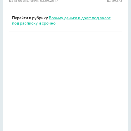
Дата объявления: 03.09.2017
ID: 59373
Перейти в рубрику
Возьму деньги в долг: под залог,
под расписку и срочно