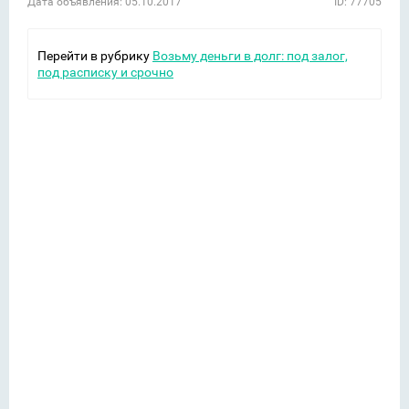
Дата объявления: 05.10.2017
ID: 77705
Перейти в рубрику
Возьму деньги в долг: под залог,
под расписку и срочно