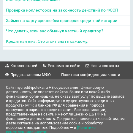
Проверка коллекторов на законность действий по ФССП
Займы на карту срочно без проверки кредитной истории
Что делать, если вас обманул частный кредитор?
Кредитная яма. Это стоит знать каждому.
Каталог статей
Реклама на сайте
Наши контакты
Представителям МФО
Политика конфиденциальности
Сайт mycredit-ipoteka.ru НЕ осуществляет финансовую
деятельность, не является сайтом банка или какой-либо
финансовой организации, не оказывает услуг по выдаче займов
и кредитов. Сайт информирует о существующих кредитных
продуктах МФК и банков РФ для сравнения и подбора
наилучшего варианта кредитования. Все организации,
представленные на сайте, имеют лицензию ЦБ РФ на
финансовую деятельность. Продолжая пользоваться сайтом, вы
даёте согласие на использование cookie и обработку
персональных данных. Подробнее — в
[Политике
конфиденциальности]
.