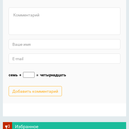
семь
+
=
четырнадцать
Избранное