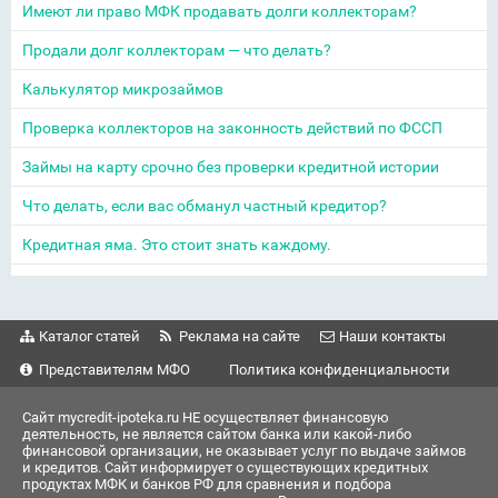
Имеют ли право МФК продавать долги коллекторам?
Продали долг коллекторам — что делать?
Калькулятор микрозаймов
Проверка коллекторов на законность действий по ФССП
Займы на карту срочно без проверки кредитной истории
Что делать, если вас обманул частный кредитор?
Кредитная яма. Это стоит знать каждому.
Каталог статей
Реклама на сайте
Наши контакты
Представителям МФО
Политика конфиденциальности
Сайт mycredit-ipoteka.ru НЕ осуществляет финансовую
деятельность, не является сайтом банка или какой-либо
финансовой организации, не оказывает услуг по выдаче займов
и кредитов. Сайт информирует о существующих кредитных
продуктах МФК и банков РФ для сравнения и подбора