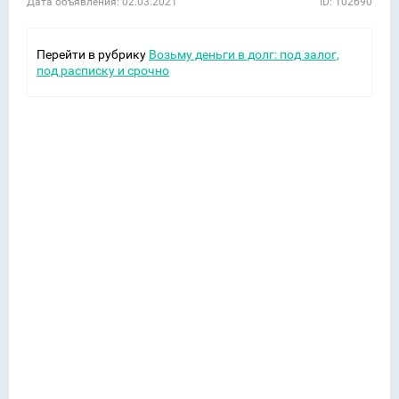
Дата объявления: 02.03.2021
ID: 102690
Перейти в рубрику
Возьму деньги в долг: под залог,
под расписку и срочно