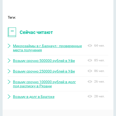
Теги:
Сейчас читают
Микрозаймы в г.Барнаул - проверенные
64 чел.
места получения
Возьму срочно 500000 рублей в Уфе
85 чел.
Возьму срочно 250000 рублей в Уфе
86 чел.
Возьму срочно 100000 рублей в долг
26 чел.
под расписку в Рязани
Возьму в долг в Братске
28 чел.