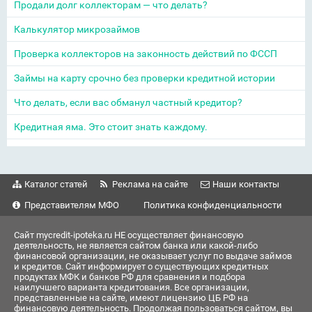
Продали долг коллекторам — что делать?
Калькулятор микрозаймов
Проверка коллекторов на законность действий по ФССП
Займы на карту срочно без проверки кредитной истории
Что делать, если вас обманул частный кредитор?
Кредитная яма. Это стоит знать каждому.
Каталог статей
Реклама на сайте
Наши контакты
Представителям МФО
Политика конфиденциальности
Сайт mycredit-ipoteka.ru НЕ осуществляет финансовую
деятельность, не является сайтом банка или какой-либо
финансовой организации, не оказывает услуг по выдаче займов
и кредитов. Сайт информирует о существующих кредитных
продуктах МФК и банков РФ для сравнения и подбора
наилучшего варианта кредитования. Все организации,
представленные на сайте, имеют лицензию ЦБ РФ на
финансовую деятельность. Продолжая пользоваться сайтом, вы