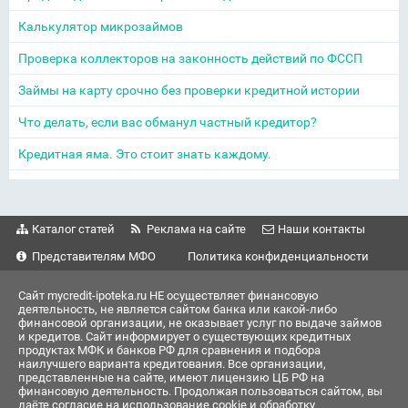
Калькулятор микрозаймов
Проверка коллекторов на законность действий по ФССП
Займы на карту срочно без проверки кредитной истории
Что делать, если вас обманул частный кредитор?
Кредитная яма. Это стоит знать каждому.
Каталог статей
Реклама на сайте
Наши контакты
Представителям МФО
Политика конфиденциальности
Сайт mycredit-ipoteka.ru НЕ осуществляет финансовую
деятельность, не является сайтом банка или какой-либо
финансовой организации, не оказывает услуг по выдаче займов
и кредитов. Сайт информирует о существующих кредитных
продуктах МФК и банков РФ для сравнения и подбора
наилучшего варианта кредитования. Все организации,
представленные на сайте, имеют лицензию ЦБ РФ на
финансовую деятельность. Продолжая пользоваться сайтом, вы
даёте согласие на использование cookie и обработку