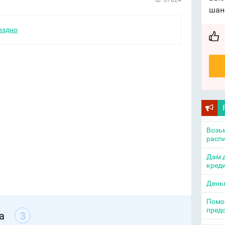
ID: 87824
шан
ездно
Возьм
распи
Дам д
креди
День
Помощ
пред
а
3