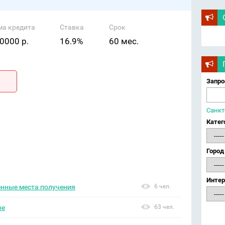
ма кредита
Ставка
Срок
0000 р.
16.9%
60 мес.
Запро
Санкт
Катег
Город
Интер
енные места получения
6 чел.
ре
63 чел.