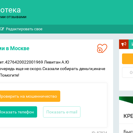
потека
ыми отзывами
Редактировать свое
ми в Москве
жет.4276420022001969 Левитан А.Ю
очередь еще не скоро.Сказали собирать деньги,иначе
О
Помогите!
Проверить на мошенничество
Показать телефон
Показать e-mail
КР
Быс