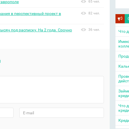
таврополе
65 чел.
вания в перспективный проект в
82 чел.
тысяч под расписку. На 2 года. Срочно
36 чел.
Что д
Имею
колл
Прода
й
Каль
Прове
дейс
Займы
кред
Что д
кред
Креди