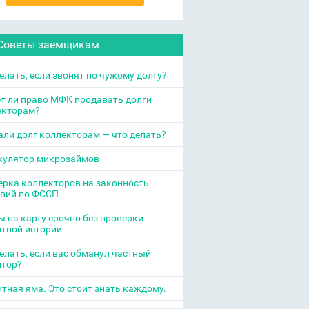
Советы заемщикам
елать, если звонят по чужому долгу?
т ли право МФК продавать долги
екторам?
ли долг коллекторам — что делать?
кулятор микрозаймов
рка коллекторов на законность
твий по ФССП
 на карту срочно без проверки
итной истории
елать, если вас обманул частный
итор?
тная яма. Это стоит знать каждому.