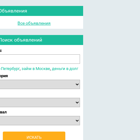
Объявления
Все объявления
Поиск объявлений
с
-Петербург
,
займ в Москве
,
деньги в долг
ория
вал