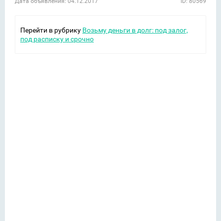
Дата объявления: 04.12.2017
ID: 80569
Перейти в рубрику
Возьму деньги в долг: под залог,
под расписку и срочно