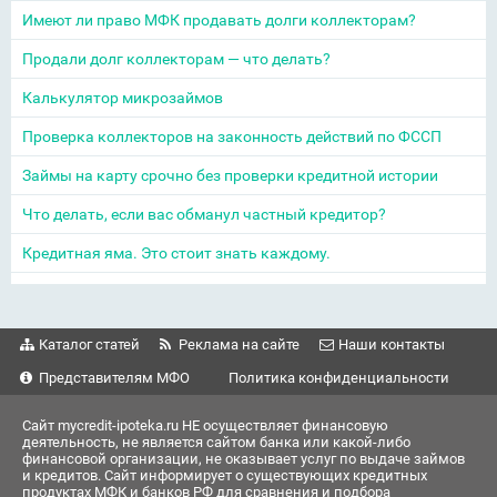
Имеют ли право МФК продавать долги коллекторам?
Продали долг коллекторам — что делать?
Калькулятор микрозаймов
Проверка коллекторов на законность действий по ФССП
Займы на карту срочно без проверки кредитной истории
Что делать, если вас обманул частный кредитор?
Кредитная яма. Это стоит знать каждому.
Каталог статей
Реклама на сайте
Наши контакты
Представителям МФО
Политика конфиденциальности
Сайт mycredit-ipoteka.ru НЕ осуществляет финансовую
деятельность, не является сайтом банка или какой-либо
финансовой организации, не оказывает услуг по выдаче займов
и кредитов. Сайт информирует о существующих кредитных
продуктах МФК и банков РФ для сравнения и подбора