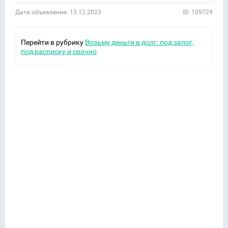
Дата объявления: 13.12.2023
ID: 109729
Перейти в рубрику
Возьму деньги в долг: под залог,
под расписку и срочно