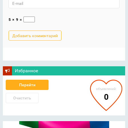
5
×
9
=
Избранное
Перейти
объявлений:
0
Очистить