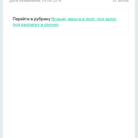
Дата объявления: 09.04.2018
ID: 86568
Перейти в рубрику
Возьму деньги в долг: под залог,
под расписку и срочно