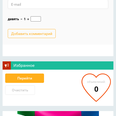
девять
−
1
=
Избранное
Перейти
объявлений:
0
Очистить