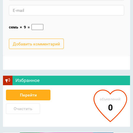
семь
×
9
=
Избранное
Перейти
объявлений:
0
Очистить