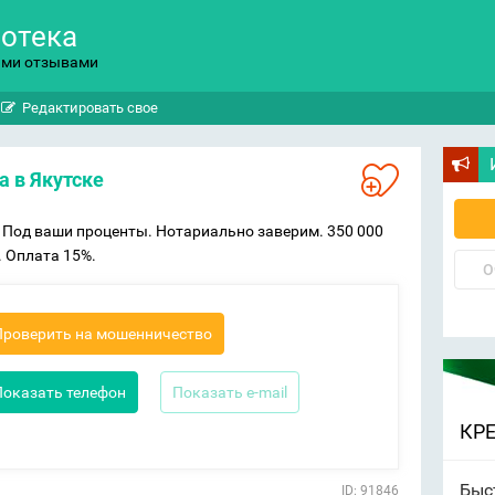
потека
ыми отзывами
Редактировать свое
а в Якутске
 Под ваши проценты. Нотариально заверим. 350 000
. Оплата 15%.
О
Проверить на мошенничество
Показать телефон
Показать e-mail
КР
Быс
ID: 91846