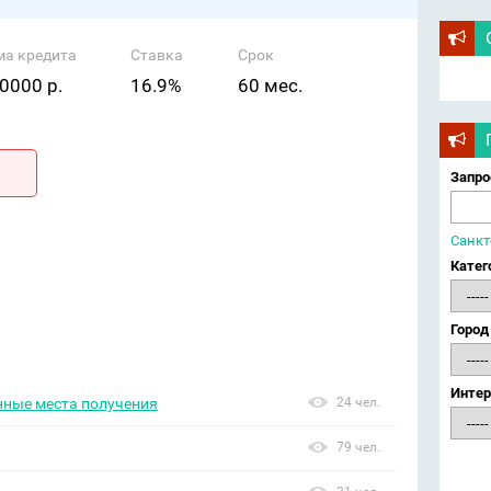
ма кредита
Ставка
Срок
0000 р.
16.9%
60 мес.
Запро
Санкт
Катег
Город
Интер
нные места получения
24 чел.
79 чел.