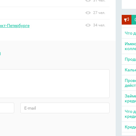
31 чел.
27 чел.
нкт-Петербурге
34 чел.
Что д
Имею
колл
й
Прода
Каль
Прове
дейс
Займы
кред
Что д
кред
Креди