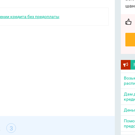
шан
ении кредита без предоплаты
Возьм
распи
Дам д
креди
День
Помощ
пред
к
3