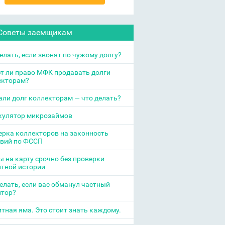
Советы заемщикам
елать, если звонят по чужому долгу?
т ли право МФК продавать долги
екторам?
ли долг коллекторам — что делать?
кулятор микрозаймов
рка коллекторов на законность
твий по ФССП
 на карту срочно без проверки
итной истории
елать, если вас обманул частный
итор?
тная яма. Это стоит знать каждому.