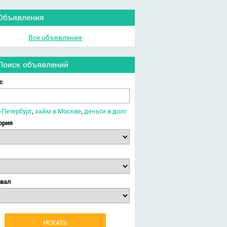
Объявления
Все объявления
Поиск объявлений
с
-Петербург
,
займ в Москве
,
деньги в долг
ория
вал