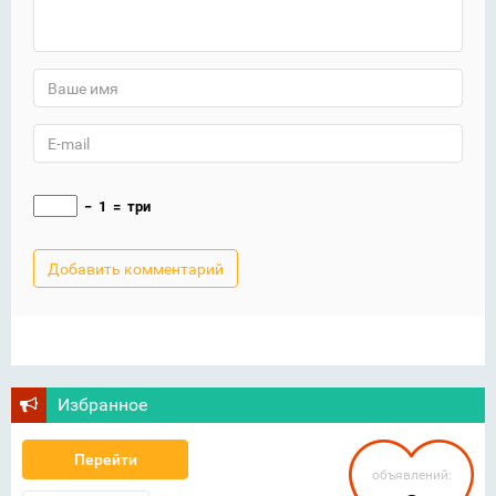
−
1
=
три
Избранное
Перейти
объявлений: