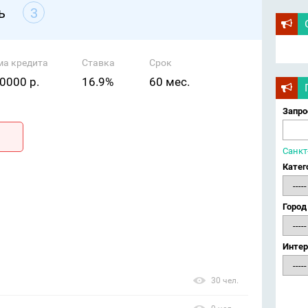
рь
3
ма кредита
Ставка
Срок
0000 р.
16.9%
60 мес.
Запро
Санкт
Катег
Город
Интер
30 чел.