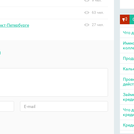
9 чел.
63 чел.
нкт-Петербурге
27 чел.
Что д
Имею
колл
й
Прода
Каль
Прове
дейс
Займы
кред
Что д
кред
Креди