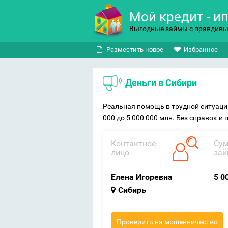
Мой кредит - и
Выгодные займы с правдив
Разместить новое
Избранное
Деньги в Сибири
Реальная помощь в трудной ситуации
000 до 5 000 000 млн. Без справок и 
Контактное
Су
лицо
зай
Елена Игоревна
5 0
Сибирь
Проверить на мошенничество