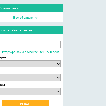
Объявления
Все объявления
Поиск объявлений
с
-Петербург
,
займ в Москве
,
деньги в долг
ория
вал