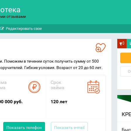
потека
ыми отзывами
Редактировать свое
. Поможем в течении суток получить сумму от 500
поручителей. Гибкие условия. Возраст от 20 до 60 лет.
О
мма
Срок
ма
займа
00 000 руб.
120 лет
КР
Показать телефон
Показать e-mail
Быс