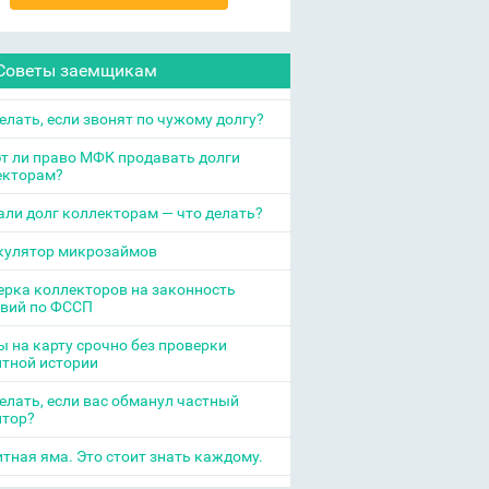
Советы заемщикам
елать, если звонят по чужому долгу?
т ли право МФК продавать долги
екторам?
ли долг коллекторам — что делать?
кулятор микрозаймов
рка коллекторов на законность
твий по ФССП
 на карту срочно без проверки
итной истории
елать, если вас обманул частный
итор?
тная яма. Это стоит знать каждому.