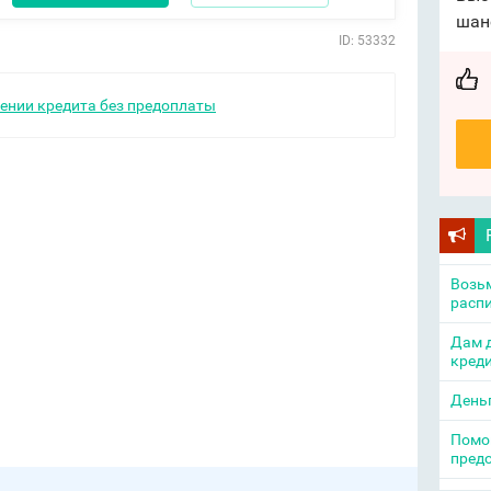
шан
ID: 53332
ении кредита без предоплаты
Возьм
распи
Дам д
креди
День
Помощ
пред