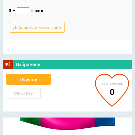
8
−
=
пять
Избранное
Перейти
объявлений:
0
Очистить