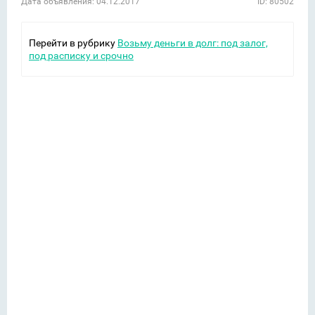
Дата объявления: 04.12.2017
ID: 80502
Перейти в рубрику
Возьму деньги в долг: под залог,
под расписку и срочно