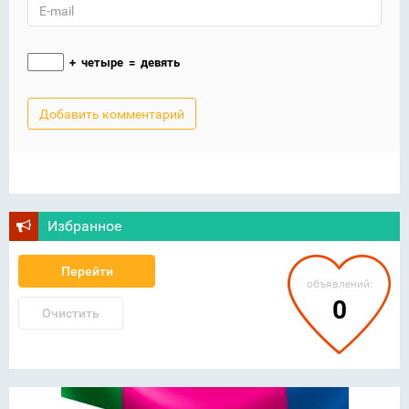
+
четыре
=
девять
Избранное
Перейти
объявлений:
0
Очистить