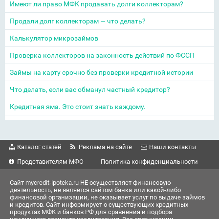
Имеют ли право МФК продавать долги коллекторам?
Продали долг коллекторам — что делать?
Калькулятор микрозаймов
Проверка коллекторов на законность действий по ФССП
Займы на карту срочно без проверки кредитной истории
Что делать, если вас обманул частный кредитор?
Кредитная яма. Это стоит знать каждому.
Каталог статей
Реклама на сайте
Наши контакты
Представителям МФО
Политика конфиденциальности
Сайт mycredit-ipoteka.ru НЕ осуществляет финансовую
деятельность, не является сайтом банка или какой-либо
финансовой организации, не оказывает услуг по выдаче займов
и кредитов. Сайт информирует о существующих кредитных
продуктах МФК и банков РФ для сравнения и подбора