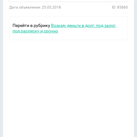
Дата объявления: 25.03.2018
ID: 85860
Перейти в рубрику
Возьму деньги в долг: под залог,
под расписку и срочно