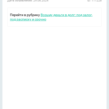
Дата объявления: 29.06.2024
ID: 111228
Перейти в рубрику
Возьму деньги в долг: под залог,
под расписку и срочно