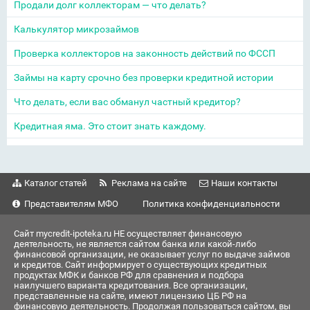
Продали долг коллекторам — что делать?
Калькулятор микрозаймов
Проверка коллекторов на законность действий по ФССП
Займы на карту срочно без проверки кредитной истории
Что делать, если вас обманул частный кредитор?
Кредитная яма. Это стоит знать каждому.
Каталог статей
Реклама на сайте
Наши контакты
Представителям МФО
Политика конфиденциальности
Сайт mycredit-ipoteka.ru НЕ осуществляет финансовую
деятельность, не является сайтом банка или какой-либо
финансовой организации, не оказывает услуг по выдаче займов
и кредитов. Сайт информирует о существующих кредитных
продуктах МФК и банков РФ для сравнения и подбора
наилучшего варианта кредитования. Все организации,
представленные на сайте, имеют лицензию ЦБ РФ на
финансовую деятельность. Продолжая пользоваться сайтом, вы