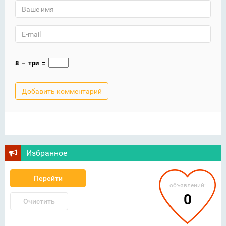
8
−
три
=
Избранное
Перейти
объявлений:
0
Очистить